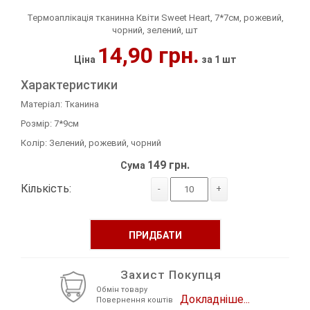
Термоаплікація тканинна Квіти Sweet Heart, 7*7см, рожевий,
Декор Метал
Прикраси
чорний, зелений, шт
14,90 грн.
Декор пластиковий
Хольнітен
Ціна
за 1 шт
Характеристики
Застібки, застібки ТОГЛ
Шеврони
Матеріал: Тканина
Змійки, Бігунки, Блискавки
Шнур, Сутаж
Розмір: 7*9см
Колір: Зелений, рожевий, чорний
Кліпси шубні, гачки
149 грн.
Сума
Кнопка
Кількість:
-
+
Колекція 2023
ПРИДБАТИ
Краби
Мереживо
Захист Покупця
Обмін товару
Докладніше...
Повернення коштів
Лейба/етикетка гумова...