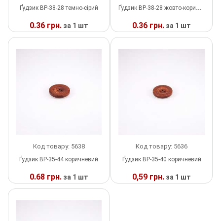
Ґудзик ВР-38-28 темно-сірий
Ґудзик ВР-38-28 жовто-коричневий
Тесьма
0.36 грн.
0.36 грн.
за 1 шт
за 1 шт
Сумочна фурнітура
У
У
НАЯВНОСТІ
НАЯВНОСТІ
Фіксатори, наконечники
Хольнітен
Ланцюги метал
Шнурки Гумові
Код товару: 5638
Код товару: 5636
Пакетна етикетка
Ґудзик ВР-35-44 коричневий
Ґудзик ВР-35-40 коричневий
Пряжка
0.68 грн.
0,59 грн.
за 1 шт
за 1 шт
Ремені
У
У
НАЯВНОСТІ
НАЯВНОСТІ
Прикраси