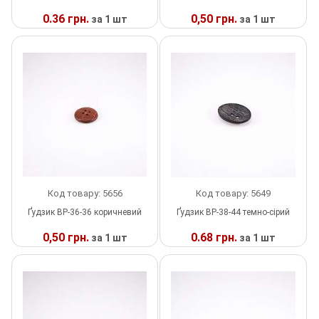
0.36 грн.
0,50 грн.
за 1 шт
за 1 шт
Липучка
У
У
Матриця
НАЯВНОСТІ
НАЯВНОСТІ
Нитка
Паєтки
Пакети
Перетяжка
Код товару: 5656
Код товару: 5649
Ґудзик ВР-36-36 коричневий
Ґудзик ВР-38-44 темно-сірий
Пір'я
0,50 грн.
0.68 грн.
за 1 шт
за 1 шт
Пломба
У
У
НАЯВНОСТІ
НАЯВНОСТІ
Підвіски
Полотна зі страз