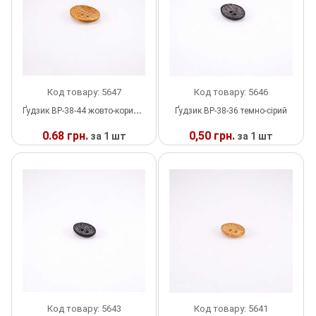
Прес, Термопрес
Пристосування
Відсоток
Код товару: 5647
Код товару: 5646
Ґудзик ВР-38-44 жовто-коричневий
Ґудзик ВР-38-36 темно-сірий
Пряжка
0.68 грн.
0,50 грн.
за 1 шт
за 1 шт
Гудзик
У
У
НАЯВНОСТІ
НАЯВНОСТІ
Розмірники
Гумка
Скотч для шкіри
Стрази
Код товару: 5643
Код товару: 5641
Наше виробництво