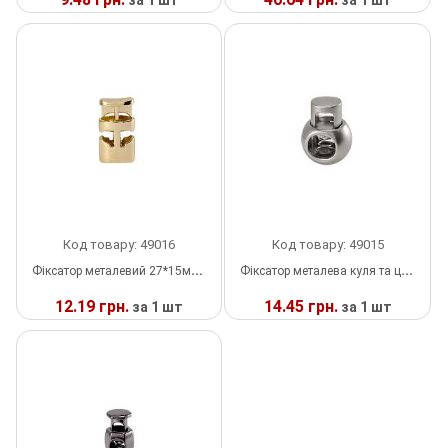
за 1 шт
за 1 шт
Тесьма
У
У
НАЯВНОСТІ
НАЯВНОСТІ
Сумочна фурнітура
Фіксатори, наконечники
Хольнітен
Ланцюги метал
Код товару: 49016
Код товару: 49015
Шнурки Гумові
Фіксатор металевий 27*15мм золото, шт
Фіксатор металева куля та циліндр 27*20мм NIKEL матовий, шт
12.19 грн.
14.45 грн.
Пакетна етикетка
за 1 шт
за 1 шт
У
У
Пряжка
НАЯВНОСТІ
НАЯВНОСТІ
Ремені
Прикраси