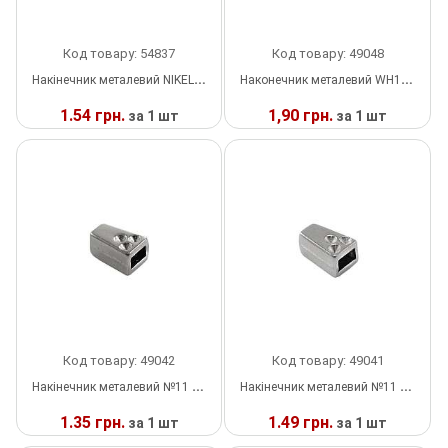
Декор Метал
Прикраси
Код товару: 54837
Код товару: 49048
Декор пластиковий
Хольнітен
Накінечник металевий NIKEL, 1.2см, шт
Наконечник металевий WH142 GOLD, шт
1.54 грн.
1,90 грн.
за 1 шт
за 1 шт
Застібки, застібки ТОГЛ
Шеврони
У
У
Змійки, Бігунки, Блискавки
Шнур, Сутаж
НАЯВНОСТІ
НАЯВНОСТІ
Кліпси шубні, гачки
Кнопка
Колекція 2023
Краби
Код товару: 49042
Код товару: 49041
Накінечник металевий №11 BLACK NIKEL, шт
Накінечник металевий №11 NIKEL, шт
Мереживо
1.35 грн.
1.49 грн.
за 1 шт
за 1 шт
Лейба/етикетка гумова...