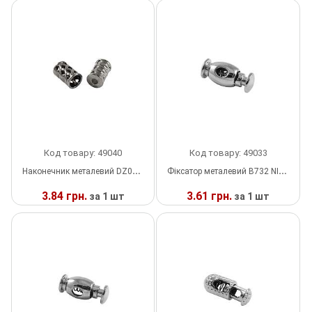
У
У
Липучка
НАЯВНОСТІ
НАЯВНОСТІ
Матриця
Нитка
Паєтки
Пакети
Код товару: 49040
Код товару: 49033
Наконечник металевий DZ029 Косичка BLACK NIKEL, шт
Фіксатор металевий B732 NIKEL, шт
Перетяжка
3.84 грн.
3.61 грн.
за 1 шт
за 1 шт
Пір'я
У
У
НАЯВНОСТІ
НАЯВНОСТІ
Пломба
Підвіски
Полотна зі страз