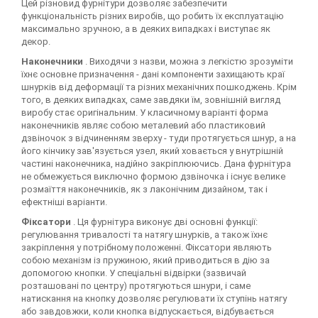
Цей різновид фурнітури дозволяє забезпечити
функціональність різних виробів, що робить їх експлуатацію
максимально зручною, а в деяких випадках і виступає як
декор.
Наконечники
. Виходячи з назви, можна з легкістю зрозуміти
їхнє основне призначення - дані компоненти захищають краї
шнурків від деформації та різних механічних пошкоджень. Крім
того, в деяких випадках, саме завдяки їм, зовнішній вигляд
виробу стає оригінальним. У класичному варіанті форма
наконечників являє собою металевий або пластиковий
дзвіночок з відчиненням зверху - туди протягується шнур, а на
його кінчику зав'язується узел, який ховається у внутрішній
частині наконечника, надійно закріплюючись. Дана фурнітура
не обмежується виключно формою дзвіночка і існує велике
розмаїття наконечників, як з лаконічним дизайном, так і
ефектніші варіанти.
Фіксатори
. Ця фурнітура виконує дві основні функції:
регулювання тривалості та натягу шнурків, а також їхнє
закріплення у потрібному положенні. Фіксатори являють
собою механізм із пружиною, який приводиться в дію за
допомогою кнопки. У спеціальні відвірки (зазвичай
розташовані по центру) протягуються шнури, і саме
натискання на кнопку дозволяє регулювати їх ступінь натягу
або завдовжки, коли кнопка відпускається, відбувається