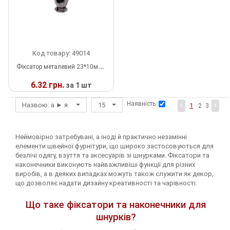
Шнур
Код товару: 49014
Фіксатор металевий 23*10мм BLАCK NIKEL, шт
6.32 грн.
за 1 шт
Наявність
Назвою: а ► я
15
У
1
2
3
НАЯВНОСТІ
Неймовірно затребувані, а іноді й практично незамінні
елементи швейної фурнітури, що широко застосовуються для
безлічі одягу, взуття та аксесуарів зі шнурками. Фіксатори та
наконечники виконують найважливіші функції для різних
виробів, а в деяких випадках можуть також служити як декор,
що дозволяє надати дизайну креативності та чарівності.
Що таке фіксатори та наконечники для
шнурків?