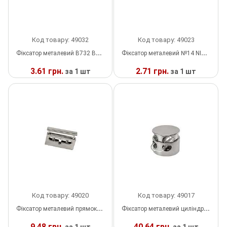
Прес, Термопрес
Пристосування
Код товару: 49032
Код товару: 49023
Фіксатор металевий B732 BLACK NIKEL, шт
Фіксатор металевий №14 NIKEL, шт
Відсоток
3.61 грн.
2.71 грн.
за 1 шт
за 1 шт
Пряжка
У
У
НАЯВНОСТІ
НАЯВНОСТІ
Гудзик
Розмірники
Гумка
Скотч для шкіри
Код товару: 49020
Код товару: 49017
Стрази
Фіксатор металевий прямокутний 16*25мм NIKEL, шт
Фіксатор металевий циліндр 21*26мм NIKEL, шт
Наше виробництво
9.48 грн.
40.64 грн.