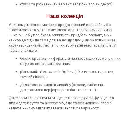
сумки та рюкзаки (як варіант застібки або як декор).
Наша колекція
У нашому інтернет-магазині представлений великий вибір
пластикових та металевих фіксаторів та наконечників для
шнурів, щоб у вас була можливість придбати варіант, який
найкраще підійде саме для вашої продукції як за зовнішніми
характеристиками, так і з точки зору технічних параметрів. У
нас ви знайдете:
безліч креативних форм: від найпростіших геометричних
фігур до квіткової тематики;
різноманітні металеві відтінки (нікель, золото, антик,
темний нікель);
додаткові елементи дизайну (стрази, тиснення,
декоративна перфорація та багато іншого).
Фіксатори та наконечники - це не тільки зручний функціонал
для одягу, взуття та аксесуарів, але також чудовий спосіб
надати їхньому вигляду завершеності та чарівності.