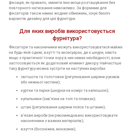
фіксація, як правило, змінити їхнє місце розташування без
повторного натискання неможливо. За формами для
фіксаторів також немає жодних обмежень, існує безліч
варіантів дизайну для цієї фурнітури.
Для яких виробів використовується
фурнітура?
Фіксатори та наконечники можуть використовуватися майже
на будь-якій одежі, взутті та аксесуарах, де є шнури, навіть
якщо з практичної точки зору в них немає необхідності, вони
застосовуються як додатковий елемент декору. Найчастіше
таку фурнітуру можна зустріти на наступних виробах:
світшоти та толстовки (регулювання ширини рукавів
або нижньої частини);
куртки та парки (шнурки на комірі та капюшоні);
купальники (зав'язки на топі та плавках);
штані (регулювання ширини пояса та штанин);
в'язані вироби (не рекомендовано використовувати
наконечники з важких матеріалів);
взуття (босоніжки, мокасини);