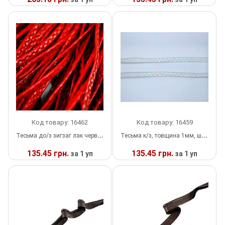
Липучка
У
У
НАЯВНОСТІ
НАЯВНОСТІ
Матриця
Нитка
Паєтки
Пакети
Код товару: 16462
Код товару: 16459
Перетяжка
Тесьма до/з зигзаг лак червоний. / 40м
Тесьма к/з, товщина 1мм, ширина 5мм, зигзаг лак білий, 40м/уп
Пір'я
135.45 грн.
135.45 грн.
за 1 уп
за 1 уп
У
У
Пломба
НАЯВНОСТІ
НАЯВНОСТІ
Підвіски
Полотна зі страз