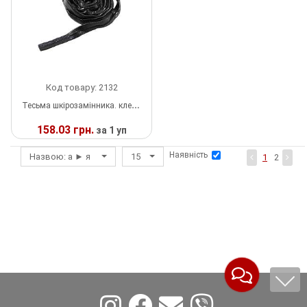
Шнур
Код товару: 2132
Тесьма шкірозамінника. клеєна, лак, 3мм/30м
158.03 грн.
за 1 уп
Наявність
Назвою: а ► я
15
У
1
2
НАЯВНОСТІ