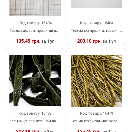
Декор Метал
Прикраси
Декор пластиковий
Хольнітен
Код товару: 16494
Код товару: 16484
Тесьма до/зам. прошитий лак. хакі / 40м
Тесьма к/з прошита, товщина 1мм, ширина 9мм, лак чорний, 40м/уп
Застібки, застібки ТОГЛ
Шеврони
135.45 грн.
203.18 грн.
за 1 уп
за 1 уп
Змійки, Бігунки, Блискавки
Шнур, Сутаж
У
У
НАЯВНОСТІ
НАЯВНОСТІ
Кліпси шубні, гачки
Кнопка
Колекція 2023
Краби
Код товару: 16482
Код товару: 16473
Мереживо
Тесьма к/з прошита 8мм лак хакі / 40м
Тесьма к/з зигзаг мат. золото / 40м
Лейба/етикетка гумова...
203.18 грн.
135.45 грн.
за 1 уп
за 1 уп