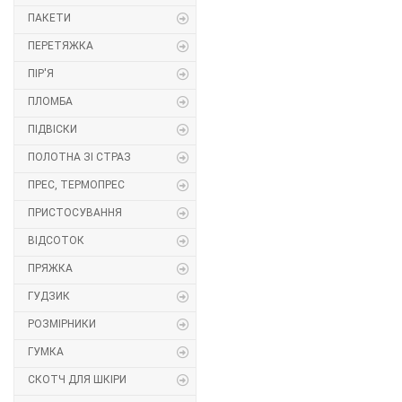
ПАКЕТИ
Липучка
ПЕРЕТЯЖКА
Матриця
ПІР'Я
ПЛОМБА
Нитка
ПІДВІСКИ
Паєтки
ПОЛОТНА ЗІ СТРАЗ
ПРЕС, ТЕРМОПРЕС
Пакети
ПРИСТОСУВАННЯ
Перетяжка
ВІДСОТОК
ПРЯЖКА
Пір'я
ГУДЗИК
Пломба
РОЗМІРНИКИ
Підвіски
ГУМКА
СКОТЧ ДЛЯ ШКІРИ
Полотна зі страз