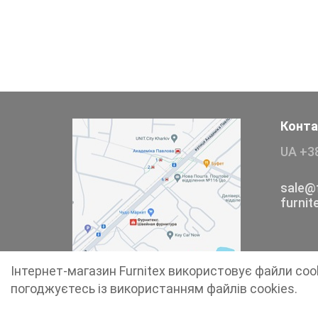
Тесьма
Сумочна фурнітура
Фіксатори, наконечники
Хольнітен
Конта
UA +3
Ланцюги метал
Шнурки Гумові
sale@f
furni
Пакетна етикетка
Пряжка
Інтернет-магазин Furnitex використовує файли coo
Ремені
погоджуєтесь із використанням файлів cookies.
Прикраси