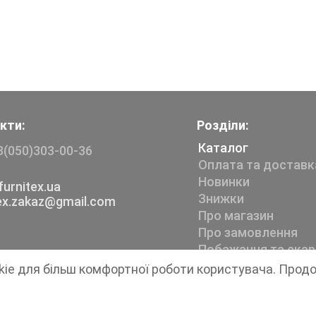
кти:
Розділи:
Каталог
8(050)303-00-36
Оплата та доставк
Новинки
urnitex.ua
Знижки
tex.zakaz@gmail.com
Про магазин
Про замовлення
Побажання та скар
kie для більш комфортної роботи користувача. Прод
Магазин швейної фурнітури
Furnitex
1999-2026 © Всі права захищені.