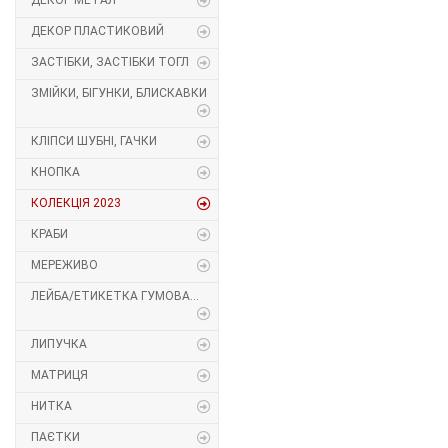
ДЕКОР МЕТАЛ
Декор Метал
Прикраси
ДЕКОР ПЛАСТИКОВИЙ
ЗАСТІБКИ, ЗАСТІБКИ ТОГЛ
Декор пластиковий
Хольнітен
ЗМІЙКИ, БІГУНКИ, БЛИСКАВКИ
Застібки, застібки ТОГЛ
Шеврони
КЛІПСИ ШУБНІ, ГАЧКИ
Змійки, Бігунки, Блискавки
Шнур, Сутаж
КНОПКА
КОЛЕКЦІЯ 2023
Кліпси шубні, гачки
КРАБИ
Кнопка
МЕРЕЖИВО
ЛЕЙБА/ЕТИКЕТКА ГУМОВА...
Колекція 2023
Краби
ЛИПУЧКА
МАТРИЦЯ
Мереживо
НИТКА
Лейба/етикетка гумова...
ПАЄТКИ