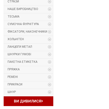
СТРАЗИ
Прес, Термопрес
НАШЕ ВИРОБНИЦТВО
ТЕСЬМА
Пристосування
СУМОЧНА ФУРНІТУРА
Відсоток
ФІКСАТОРИ, НАКОНЕЧНИКИ
ХОЛЬНІТЕН
Пряжка
ЛАНЦЮГИ МЕТАЛ
Гудзик
ШНУРКИ ГУМОВІ
ПАКЕТНА ЕТИКЕТКА
Розмірники
ПРЯЖКА
Гумка
РЕМЕНІ
ПРИКРАСИ
Скотч для шкіри
ШНУР
Стрази
ВИ ДИВИЛИСЯ
Наше виробництво