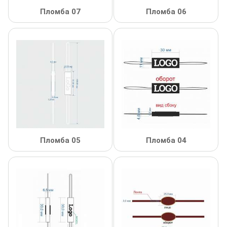
Пломба 07
Пломба 06
Декор Метал
Прикраси
Декор пластиковий
Хольнітен
Застібки, застібки ТОГЛ
Шеврони
Змійки, Бігунки, Блискавки
Шнур, Сутаж
Кліпси шубні, гачки
Кнопка
Пломба 05
Пломба 04
Колекція 2023
Краби
Мереживо
Лейба/етикетка гумова...