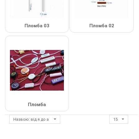
Липучка
Матриця
Пломба 03
Пломба 02
Нитка
Паєтки
Пакети
Перетяжка
Пір'я
Пломба
Пломба
Назвою: від я до а
15
Підвіски
Полотна зі страз