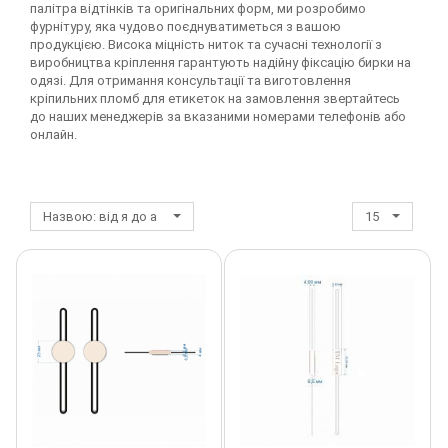
палітра відтінків та оригінальних форм, ми розробимо
Аплікації клейов
Аплікації Пришив
фурнітуру, яка чудово поєднуватиметься з вашою
Кліше для тиснення по шкірі
Аплікації Термоперекладки
Підвіски
Нашивка Тканин
Глазики мальова
Гачки
Лейба Силікон
Перетяжка ткан
Пристосування р
Стрази скло 100
Органза
продукцією. Висока міцність ниток та сучасні технології з
виробництва кріплення гарантують надійну фіксацію бирки на
Аплікації клейов
Бахрома
Петля взуттєва
Нашивка Гліттер
Носки на ніжці
Лейба
Лейба Тканина
Перетяжка ткан
Пробійники
одязі. Для отримання консультації та виготовлення
Аплікації Приши
кріпильних пломб для етикеток на замовлення звертайтесь
Аплікації клейов
до наших менеджерів за вказаними номерами телефонів або
Білизняна фурнітура
Пряжка, перетя
Носики плоскі
Наконечники, Фі
Супутні товари
онлайн.
Бісер
Стрази листові
Оздоблення
Устаткування та
для друку
Блочка / Люверс
Тесьма, гумка
Пломба
Назвою: від я до а
15
Брошки, шпильки
Тесьма зі страз
Відсоток тканин
Коміри
Хольнитен взут
Пряжки, Перетя
Вишивка / етикетка тканинна
Супутні товари
Гудзик
Глазики
Лейба метал
Стрази
Декор дерев'яний
Тесьма