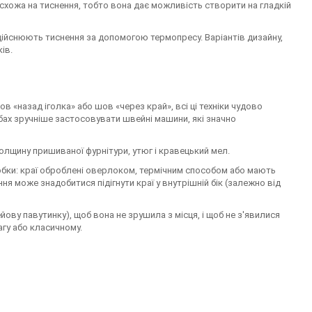
в схожа на тиснення, тобто вона дає можливість створити на гладкій
дійснюють тиснення за допомогою термопресу. Варіантів дизайну,
ів.
«назад іголка» або шов «через край», всі ці техніки чудово
бах зручніше застосовувати швейні машини, які значно
олщину пришиваної фурнітури, утюг і кравецький мел.
робки: краї оброблені оверлоком, термічним способом або мають
я може знадобитися підігнути краї у внутрішній бік (залежно від
ову павутинку), щоб вона не зрушила з місця, і щоб не з'явилися
гу або класичному.