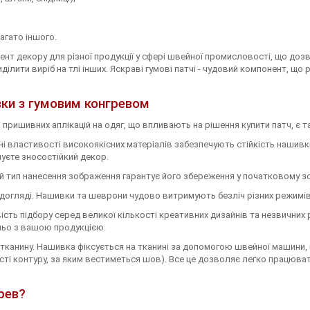
агато іншого.
емент декору для різної продукції у сфері швейної промисловості, що д
иділити виріб на тлі інших. Яскраві гумові патчі - чудовий компонент, щ
вки з гумовим конгревом
пришивних аплікацій на одяг, що впливають на рішення купити патч, є та
чні властивості високоякісних матеріалів забезпечують стійкість нашив
уєте зносостійкий декор.
ий тип нанесення зображення гарантує його збереження у початковому зо
 догляді. Нашивки та шеврони чудово витримують безліч різних режимів
сть підбору серед великої кількості креативних дизайнів та незвичних р
ньо з вашою продукцією.
канину. Нашивка фіксується на тканині за допомогою швейної машини, 
сті контуру, за яким вестиметься шов). Все це дозволяє легко працюват
рев?