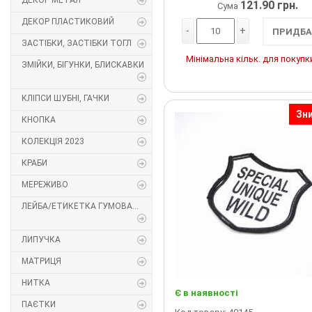
ДЕКОР МЕТАЛ
121.90 грн.
Сума
Декор Метал
Прикраси
ДЕКОР ПЛАСТИКОВИЙ
-
+
ПРИДБА
ЗАСТІБКИ, ЗАСТІБКИ ТОГЛ
Декор пластиковий
Хольнітен
Мінімальна кільк. для покупки
ЗМІЙКИ, БІГУНКИ, БЛИСКАВКИ
Застібки, застібки ТОГЛ
Шеврони
КЛІПСИ ШУБНІ, ГАЧКИ
Зн
Змійки, Бігунки, Блискавки
Шнур, Сутаж
КНОПКА
КОЛЕКЦІЯ 2023
Кліпси шубні, гачки
КРАБИ
Кнопка
МЕРЕЖИВО
ЛЕЙБА/ЕТИКЕТКА ГУМОВА...
Колекція 2023
Краби
ЛИПУЧКА
МАТРИЦЯ
Мереживо
НИТКА
Є в наявності
Лейба/етикетка гумова...
ПАЄТКИ