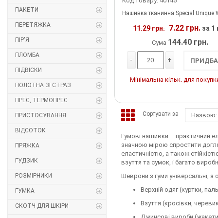
Код товару: 40145
ПАКЕТИ
Нашивка тканинна Special Unique Wild код
Липучка
ПЕРЕТЯЖКА
7.22 грн.
11.29 грн.
за 1
Матриця
ПІР'Я
144.40 грн.
Сума
ПЛОМБА
Нитка
-
+
ПРИДБА
ПІДВІСКИ
Мінімальна кільк. для покупки
Паєтки
ПОЛОТНА ЗІ СТРАЗ
ПРЕС, ТЕРМОПРЕС
Пакети
Сортувати за
Назвою: 
ПРИСТОСУВАННЯ
Перетяжка
ВІДСОТОК
Гумові нашивки – практичний ел
значною мірою спростити догля
ПРЯЖКА
Пір'я
еластичністю, а також стійкістю
ГУДЗИК
взуття та сумок, і багато виро
Пломба
РОЗМІРНИКИ
Шеврони з гуми універсальні, а 
Верхній одяг (куртки, пал
Підвіски
ГУМКА
Взуття (кросівки, черевик
СКОТЧ ДЛЯ ШКІРИ
Полотна зі страз
Джинсові вироби (жакети,