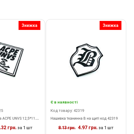
Знижка
Знижка
Є в наявності
25
Код товару: 42319
 UNVS 12,5*11см код 42325
Нашивка тканинна B на щиті код 42319
.32 грн.
4.97 грн.
за 1 шт
8.13 грн.
за 1 шт