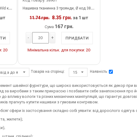
Код товару: 38961
 40145
Нашивка тканинна 3 троянди, Ø код 38961
8.35 грн.
 шт
11.74 грн.
за 1 шт
167 грн.
Сума
-
+
ТИ
ПРИДБАТИ
: 20
Мінімальна кільк. для покупки: 20
Товарів на сторінці:
Наявність
від а до я
15
емент швейної фурнітури, що широко використовується як декор при виро
д за виробами з таким прикрасою і позбавити себе занепокоєння про й
 до впливу вологи та різних механічних маніпуляцій, що гарантує довгов
бників прагнуть купити нашивки з гумовим конгревом.
обсяг сфери їх застосування складно собі уявити: від дорослого одягу в
ьта, жилети);
и);
 штани, спідниці);