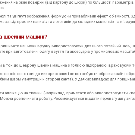
ження на різні поверхні (від картону до шкіри) по більшості параметрі
ок.
лі та увігнуті зображення, формуючи привабливий ефект об'ємності. З
маса: від простих написів та логотипів до складних малюнків та візерунк
а швейній машині?
ришивати нашивки вручну, використовуючи для цього потайний шов, шов 
те при виготовленні одягу, взуття та аксесуарів у промислових масшта
тки в тон до шеврону, швейна машина з голкою підібраною, враховуючи т
е повністю готові до використання і не потребують обрізки країв і об
бним швом у внутрішній стороні канта). У деяких випадках для пришиванн
ти аплікацію на тканині (наприклад, приметати або використовувати клей
 Можна розпочинати роботу. Рекомендується віддати перевагу шву зигза