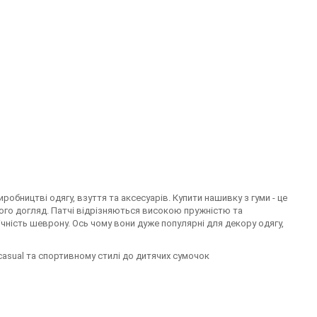
бництві одягу, взуття та аксесуарів. Купити нашивку з гуми - це
ого догляд. Патчі відрізняються високою пружністю та
ічність шеврону. Ось чому вони дуже популярні для декору одягу,
 casual та спортивному стилі до дитячих сумочок