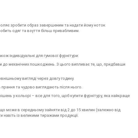
озволяє зробити образ завершеним та надати йому ноток
о робить одяг та взуття більш привабливим.
кож індивідуальні для гумової фурнітури:
ки до механічних пошкоджень. З цього випливає те, що, придбавши
внішньому вигляді через довгу годину.
 прання та чудово виглядають після нього.
ішень у кольорі – все для того, щоб купити фурнітуру, яка найкраще
що може в середньому зайняти від 2 до 15 хвилин (залежно від
и навіть із великими тиражами продукції.