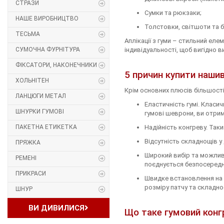
СТРАЗИ
Сумки та рюкзаки;
Прес, Термопрес
НАШЕ ВИРОБНИЦТВО
Толстовки, світшоти та б
ТЕСЬМА
Пристосування
Аплікації з гуми – стильний ел
СУМОЧНА ФУРНІТУРА
індивідуальності, щоб вигідно в
Відсоток
ФІКСАТОРИ, НАКОНЕЧНИКИ
5 причин купити наши
ХОЛЬНІТЕН
Пряжка
Крім основних плюсів більшості 
ЛАНЦЮГИ МЕТАЛ
Еластичність гумі. Класи
Гудзик
ШНУРКИ ГУМОВІ
гумові шеврони, ви отрим
ПАКЕТНА ЕТИКЕТКА
Надійність конгреву. Так
Розмірники
Відсутність складнощів у
ПРЯЖКА
Гумка
Широкий вибір та можливі
РЕМЕНІ
поєднується безпосеред
ПРИКРАСИ
Скотч для шкіри
Швидке встановлення на т
розміру патчу та складно
ШНУР
Стрази
ВИ ДИВИЛИСЯ
Що таке гумовий конг
Наше виробництво