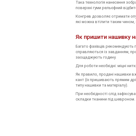
Така технологія нанесення зобра
поверхні гуми рельєфний відбит
Тесьма
Конгрев дозволяє отримати опук
які можна втілити таким чином, 
Сумочна фурнітура
Як пришити нашивку н
Фіксатори, наконечники
Багато фахівців рекомендують п
Хольнітен
справляються із завданням, про
заощаджують годину.
Ланцюги метал
Для роботи необхідні: міцні ни
Як правило, продані нашивки вж
Шнурки Гумові
кант (їх пришивають прямим дрі
типу нашивки та матеріалу).
Пакетна етикетка
При необхідності слід зафіксува
складки тканини під шевроном.
Пряжка
Ремені
Прикраси