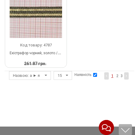
Шнур
Код товару: 4787
Екістрафор чорний, золото /50м
261.87 грн.
135.45 грн.
за 1 б
Наявність
Назвою: а ► я
15
1
2
3
У
НАЯВНОСТІ