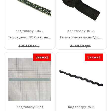
Прес, Термопрес
Пристосування
Відсоток
Код товару: 14022
Код товару: 10129
Тесьма декор. №6 Орнамент золото, зелений. 1,2см 100м
Тесьма сумкова чорна 4,5 см, 100 м
Пряжка
1 354.50 грн.
3 160.50 грн.
722.40 грн.
2 934.75 грн.
за 1 б
за 1 б
Гудзик
Знижка
Знижка
У
У
Розмірники
НАЯВНОСТІ
НАЯВНОСТІ
Гумка
Скотч для шкіри
Стрази
Код товару: 8679
Код товару: 7596
Наше виробництво