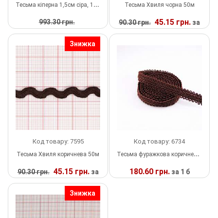
Тесьма кіперна 1,5см сіра, 100м
Тесьма Хвиля чорна 50м
Тесьма
45.15 грн.
993.30 грн.
90.30 грн.
за
451.50 грн.
за 1 б
1 б
Сумочна фурнітура
Знижка
У
У
НАЯВНОСТІ
НАЯВНОСТІ
Фіксатори, наконечники
Хольнітен
Ланцюги метал
Шнурки Гумові
Код товару: 7595
Код товару: 6734
Пакетна етикетка
Тесьма Хвиля коричнева 50м
Тесьма фуражкова коричнева 50м
Пряжка
45.15 грн.
180.60 грн.
90.30 грн.
за
за 1 б
1 б
У
Ремені
Знижка
НАЯВНОСТІ
У
НАЯВНОСТІ
Прикраси