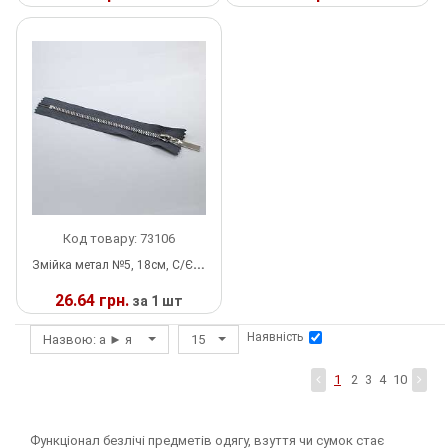
У
У
Шнур
НАЯВНОСТІ
НАЯВНОСТІ
Код товару: 73106
Змійка метал №5, 18см, С/Є, темно-сіра та нікель, шт
26.64 грн.
за 1 шт
Наявність
Назвою: а ► я
15
У
НАЯВНОСТІ
1
2
3
4
10
Функціонал безлічі предметів одягу, взуття чи сумок стає