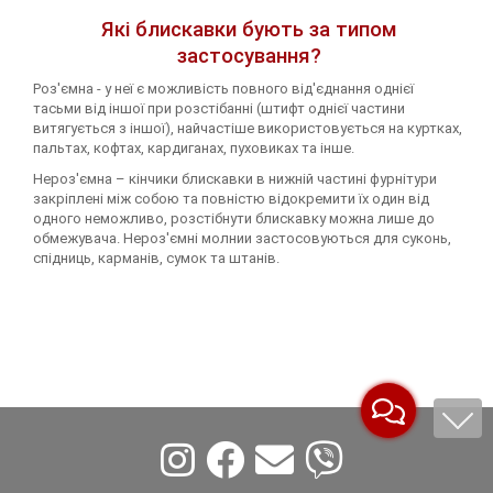
Які блискавки бують за типом
застосування?
Роз'ємна - у неї є можливість повного від'єднання однієї
тасьми від іншої при розстібанні (штифт однієї частини
витягується з іншої), найчастіше використовується на куртках,
пальтах, кофтах, кардиганах, пуховиках та інше.
Нероз'ємна – кінчики блискавки в нижній частині фурнітури
закріплені між собою та повністю відокремити їх один від
одного неможливо, розстібнути блискавку можна лише до
обмежувача. Нероз'ємні молнии застосовуються для суконь,
спідниць, карманів, сумок та штанів.