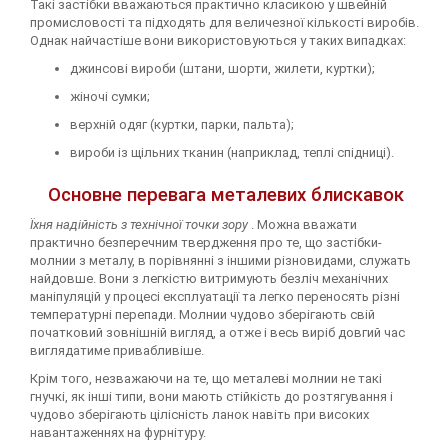
Такі застібки вважаються практично класикою у швейній
промисловості та підходять для величезної кількості виробів.
Однак найчастіше вони використовуються у таких випадках:
джинсові вироби (штани, шорти, жилети, куртки);
жіночі сумки;
верхній одяг (куртки, парки, пальта);
вироби із щільних тканин (наприклад, теплі спідниці).
Основне перевага металевих блискавок
Їхня надійність з технічної точки зору
. Можна вважати
практично безперечним твердження про те, що застібки-
молнии з металу, в порівнянні з іншими різновидами, служать
найдовше. Вони з легкістю витримують безліч механічних
маніпуляцій у процесі експлуатації та легко переносять різні
температурні перепади. Молнии чудово зберігають свій
початковий зовнішній вигляд, а отже і весь виріб довгий час
виглядатиме привабливіше.
Крім того, незважаючи на те, що металеві молнии не такі
гнучкі, як інші типи, вони мають стійкість до розтягування і
чудово зберігають цілісність ланок навіть при високих
навантаженнях на фурнітуру.