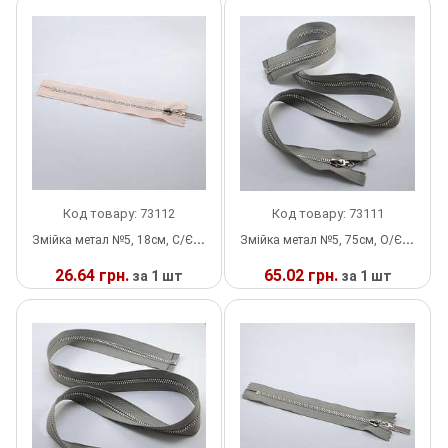
У
У
НАЯВНОСТІ
НАЯВНОСТІ
Прес, Термопрес
Пристосування
Відсоток
Пряжка
Гудзик
Код товару: 73112
Код товару: 73111
Змійка метал №5, 18см, С/Є, світло-персикова та нікель, шт
Змійка метал №5, 75см, О/Є, світло-сіра та нікель, шт
Розмірники
26.64 грн.
65.02 грн.
за 1 шт
за 1 шт
Гумка
У
У
НАЯВНОСТІ
НАЯВНОСТІ
Скотч для шкіри
Стрази
Наше виробництво