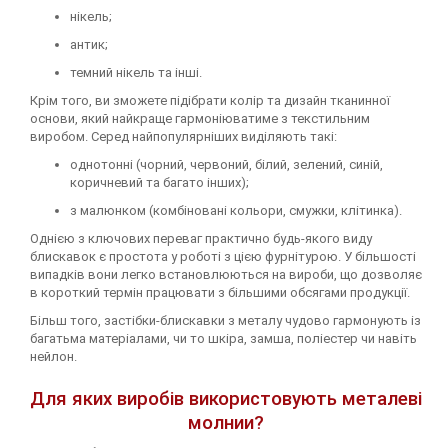
нікель;
антик;
темний нікель та інші.
Крім того, ви зможете підібрати колір та дизайн тканинної
основи, який найкраще гармоніюватиме з текстильним
виробом. Серед найпопулярніших виділяють такі:
однотонні (чорний, червоний, білий, зелений, синій,
коричневий та багато інших);
з малюнком (комбіновані кольори, смужки, клітинка).
Однією з ключових переваг практично будь-якого виду
блискавок є простота у роботі з цією фурнітурою. У більшості
випадків вони легко встановлюються на вироби, що дозволяє
в короткий термін працювати з більшими обсягами продукції.
Більш того, застібки-блискавки з металу чудово гармонують із
багатьма матеріалами, чи то шкіра, замша, поліестер чи навіть
нейлон.
Для яких виробів використовують металеві
молнии?