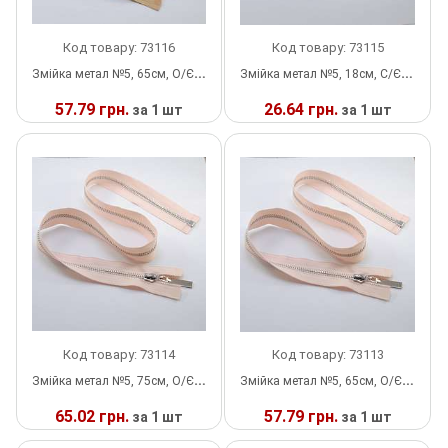
Липучка
Код товару: 73116
Код товару: 73115
Змійка метал №5, 65см, О/Є, пісочна та нікель, шт
Змійка метал №5, 18см, С/Є, пісочна та нікель, шт
Матриця
57.79 грн.
26.64 грн.
за 1 шт
за 1 шт
Нитка
У
У
Паєтки
НАЯВНОСТІ
НАЯВНОСТІ
Пакети
Перетяжка
Пір'я
Пломба
Код товару: 73114
Код товару: 73113
Змійка метал №5, 75см, О/Є, світло-персикова та нікель, шт
Змійка метал №5, 65см, О/Є, світло-персикова та нікель, шт
Підвіски
65.02 грн.
57.79 грн.
за 1 шт
за 1 шт
Полотна зі страз