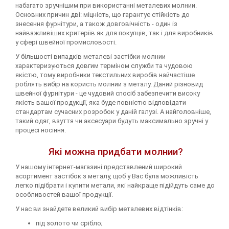
набагато зручнішим при використанні металевих молнии.
Основних причин дві: міцність, що гарантує стійкість до
знесення фурнітури, а також довговічність - один із
найважливіших критеріїв як для покупців, так і для виробників
у сфері швейної промисловості.
У більшості випадків металеві застібки-молнии
характеризуються довгим терміном служби та чудовою
якістю, тому виробники текстильних виробів найчастіше
роблять вибір на користь молнии з металу. Даний різновид
швейної фурнітури - це чудовий спосіб забезпечити високу
якість вашої продукції, яка буде повністю відповідати
стандартам сучасних розробок у даній галузі. А найголовніше,
такий одяг, взуття чи аксесуари будуть максимально зручні у
процесі носіння.
Які можна придбати молнии?
У нашому інтернет-магазині представлений широкий
асортимент застібок з металу, щоб у Вас була можливість
легко підібрати і купити метали, які найкраще підійдуть саме до
особливостей вашої продукції.
У нас ви знайдете великий вибір металевих відтінків:
під золото чи срібло;