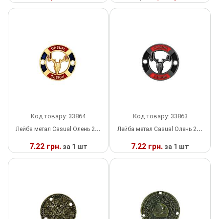
шт
Липучка
У
НАЯВНОСТІ
У
НАЯВНОСТІ
Матриця
Нитка
Паєтки
Пакети
Код товару: 33864
Код товару: 33863
Перетяжка
Лейба метал Casual Олень 20мм пришивна, mat. GOLD, червоний, синя емаль
Лейба метал Casual Олень 20мм пришивна, ХРОМ, червоний, чорна емаль
7.22 грн.
7.22 грн.
за 1 шт
за 1 шт
Пір'я
У
У
Пломба
НАЯВНОСТІ
НАЯВНОСТІ
Підвіски
Полотна зі страз