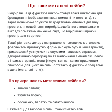
Що таке металеві лейби?
Якщо раніше ця фурнітура використовувалася виключно для
брендування (зображення назви компанії чи логотипу), то
зараз вона може служити як додатковий елемент дизайну
просто для оздоблення виробу. Щодо їхнього зовнішнього
вигляду обмежень майже не існує, що відкриває широкий
простір для творчості.
Такий різновид декору, як правило, є невеликим металевим
фрагментом прямокутної форми (можуть бути й інші варіанти),
прикрашений увігнутими та опуклими написами, стразами,
декоративною перфорацією та малюнками з емалі. Як і лейби
з інших матеріалів, вони фіксуються на тканині пришивним
способом, для цього на більшості такої фурнітури є спеціальні
вушка (металеві петлі).
Що прикрашають металевими лейбами?
зимові сапоги;
туфлі та лофері;
босоніжки, балетки та багато іншого.
Важливо! Для виробів з більш тонких матеріалів