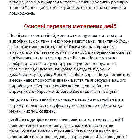
рекомендовано вибирати металеві лейби невеликих розмірів
та легкої ваги, щоб не обтяжувати матеріал та не спричинити
пошкоджень.
Основні переваги металевих лейб
Певні сплави металів відкривають масу можливостей для
виробників, оскільки з них можна виготовити практично будь-
які форми високої складності. Таким чином, перед вами
з'являється величезне розмаїття виробів на будь-який смак та
під будь-яке стильове напрямок. Ви з легкістю зможете
підібрати та купити фурнітуру, яка чудово поєднується з
певною продукцією та найкраще підходить під вашу
дизайнерську задумку. Різноманітність варіантів дозволяє вам
внести неповторності в дизайн взуття та аксесуарів вашого
виробництва. Серед основних переваг, за які багато
виробників вибирає металеві лейби, виділяють наступні:
Міцність
. При виборі компонентів із якісних матеріалів ви
отримуєте декоративну фурнітуру із високою стійкістю до
механічних пошкоджень;
Стійкість до дії вологи
. Зазвичай, при виготовленні лейб
використовують сировину та спеціальне покриття, що
перешкоджає змінам у їх зовнішньому вигляді внаслідок
взаємодії з вологою средою, а фурнітура навіть після довгої