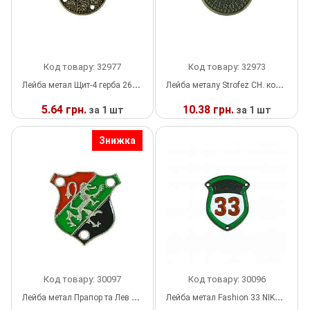
Прес, Термопрес
Пристосування
Код товару: 32977
Код товару: 32973
Відсоток
Лейба метал Щит-4 герба 26мм BRONZ фарба
Лейба металу Strofez CH. кораблик 28мм ANTIK Brass Brush
5.64 грн.
10.38 грн.
за 1 шт
за 1 шт
Пряжка
У
У
Знижка
Гудзик
НАЯВНОСТІ
НАЯВНОСТІ
Розмірники
Гумка
Скотч для шкіри
Стрази
Код товару: 30097
Код товару: 30096
Лейба метал Прапор та Лев NIKEL, червоний, зелений, чорна емаль, 22*26мм
Лейба метал Fashion 33 NIKEL, білий, зелений, чорний, емаль червона, 21*27мм
Наше виробництво