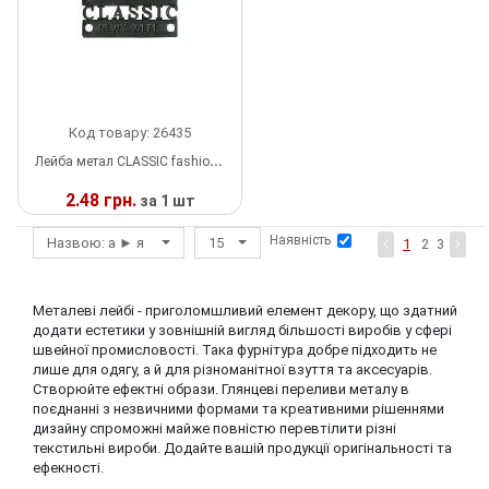
Шнур
Код товару: 26435
Лейба метал CLASSIC fashion new's wear old silver, шт
2.48 грн.
за 1 шт
Наявність
Назвою: а ► я
15
У
1
2
3
НАЯВНОСТІ
Металеві лейбі - приголомшливий елемент декору, що здатний
додати естетики у зовнішній вигляд більшості виробів у сфері
швейної промисловості. Така фурнітура добре підходить не
лише для одягу, а й для різноманітної взуття та аксесуарів.
Створюйте ефектні образи. Глянцеві переливи металу в
поєднанні з незвичними формами та креативними рішеннями
дизайну спроможні майже повністю перевтілити різні
текстильні вироби. Додайте вашій продукції оригінальності та
ефекності.