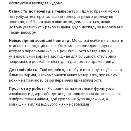
експлуатації виглядає чудово;
Стійкість до перепадів температур
. Під час прання можна
не турбуватися про колівання температурного режиму, як
правило, лейби від цього ніяк не видозмінюються, якщо
дотримуватись усіх рекомендацій щодо догляду за виробами з
таким декором;
Неймовірний зовнішній вигляд
. Металеві лейби виглядають
стильно та поєднуються зі багатьма різновидами взуття,
яскраво переливаючись на фоні більшості матеріалів. Це
універсальний варіант, що підійде для більшості стильових
напрямків, а розмаїття цієї фурнітури просто вражає уяву;
Довговічність
. Такі вироби здатні бути в експлуатації значно
більший термін, ніж компоненти інших матеріалів, при цьому
вони не втрачають своєї первинної привабливості;
Простота у роботі
. Як правило, на металевій фурнітурі є
спеціальні відверні або деталі для пришивання до тканини, які
підібрані таким чином, щоб кріплення було надежним, а
зовнішній вигляд від цього ніяк не страждав.