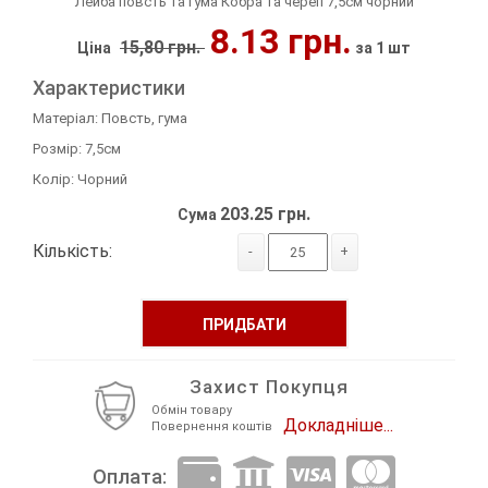
Лейба повсть та гума Кобра та череп 7,5см чорний
8.13 грн.
Декор Метал
Прикраси
15,80 грн.
Ціна
за 1 шт
Декор пластиковий
Хольнітен
Характеристики
Матеріал: Повсть, гума
Застібки, застібки ТОГЛ
Шеврони
Розмір: 7,5см
Колір: Чорний
Змійки, Бігунки, Блискавки
Шнур, Сутаж
203.25 грн.
Сума
Кліпси шубні, гачки
Кількість:
-
+
Кнопка
ПРИДБАТИ
Колекція 2023
Краби
Захист Покупця
Обмін товару
Докладніше...
Мереживо
Повернення коштів
Оплата:
Лейба/етикетка гумова...