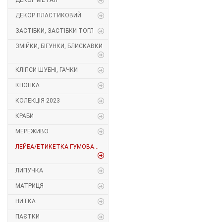
ДЕКОР МЕТАЛ
Декор Метал
Прикраси
ДЕКОР ПЛАСТИКОВИЙ
ЗАСТІБКИ, ЗАСТІБКИ ТОГЛ
Декор пластиковий
Хольнітен
ЗМІЙКИ, БІГУНКИ, БЛИСКАВКИ
Застібки, застібки ТОГЛ
Шеврони
КЛІПСИ ШУБНІ, ГАЧКИ
Змійки, Бігунки, Блискавки
Шнур, Сутаж
КНОПКА
КОЛЕКЦІЯ 2023
Кліпси шубні, гачки
КРАБИ
Кнопка
МЕРЕЖИВО
ЛЕЙБА/ЕТИКЕТКА ГУМОВА...
Колекція 2023
Краби
ЛИПУЧКА
МАТРИЦЯ
Мереживо
НИТКА
Лейба/етикетка гумова...
ПАЄТКИ