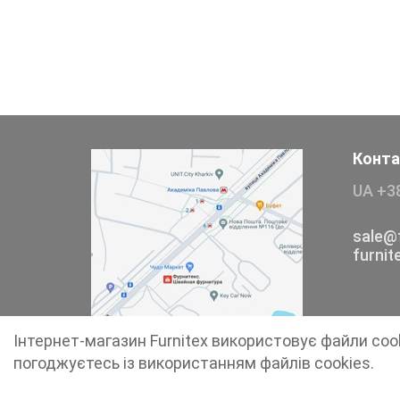
Тесьма
Сумочна фурнітура
Фіксатори, наконечники
Хольнітен
Конта
UA +3
Ланцюги метал
Шнурки Гумові
sale@f
furni
Пакетна етикетка
Пряжка
Інтернет-магазин Furnitex використовує файли coo
Ремені
погоджуєтесь із використанням файлів cookies.
Прикраси