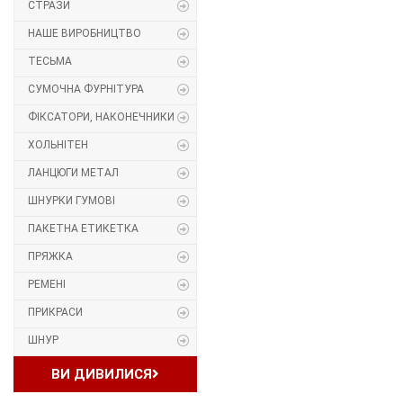
СТРАЗИ
Прес, Термопрес
НАШЕ ВИРОБНИЦТВО
ТЕСЬМА
Пристосування
СУМОЧНА ФУРНІТУРА
Відсоток
ФІКСАТОРИ, НАКОНЕЧНИКИ
ХОЛЬНІТЕН
Пряжка
ЛАНЦЮГИ МЕТАЛ
Гудзик
ШНУРКИ ГУМОВІ
ПАКЕТНА ЕТИКЕТКА
Розмірники
ПРЯЖКА
Гумка
РЕМЕНІ
ПРИКРАСИ
Скотч для шкіри
ШНУР
Стрази
ВИ ДИВИЛИСЯ
Наше виробництво