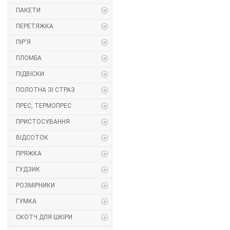
ПАКЕТИ
Липучка
ПЕРЕТЯЖКА
Матриця
ПІР'Я
ПЛОМБА
Нитка
ПІДВІСКИ
Паєтки
ПОЛОТНА ЗІ СТРАЗ
ПРЕС, ТЕРМОПРЕС
Пакети
ПРИСТОСУВАННЯ
Перетяжка
ВІДСОТОК
ПРЯЖКА
Пір'я
ГУДЗИК
Пломба
РОЗМІРНИКИ
Підвіски
ГУМКА
СКОТЧ ДЛЯ ШКІРИ
Полотна зі страз