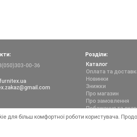
кти:
Розділи:
Каталог
8(050)303-00-36
Оплата та доставк
Новинки
urnitex.ua
Знижки
tex.zakaz@gmail.com
Про магазин
Про замовлення
Побажання та скар
kie для більш комфортної роботи користувача. Прод
Магазин швейної фурнітури
Furnitex
1999-2026 © Всі права захищені.