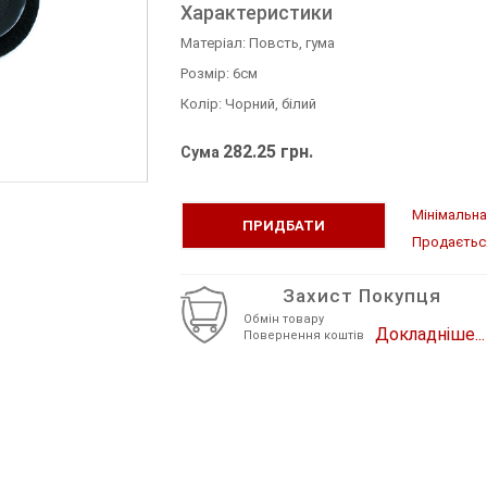
Термоперекладки Написи
Характеристики
і Метал
ні Тканина,
а
ні
ина
ізні
0-50 грос
Матеріал: Повсть, гума
Термопереведення Серця та Губи
і Стрази комб.
Розмір: 6см
ина
вні Хутро Флок
Термопереведення Квіти, Птахи
Колір: Чорний, білий
і Тканинні
жка
ксатори
282.25 грн.
Сума
 комплектуючі
Мінімальна 
ПРИДБАТИ
Продається 
ний
Захист Покупця
Обмін товару
тєвий
жки
Докладніше...
Повернення коштів