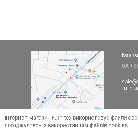
Тесьма
Сумочна фурнітура
Фіксатори, наконечники
Хольнітен
Конта
UA +3
Ланцюги метал
Шнурки Гумові
sale@f
furni
Пакетна етикетка
Пряжка
Інтернет-магазин Furnitex використовує файли coo
Ремені
погоджуєтесь із використанням файлів cookies.
Прикраси