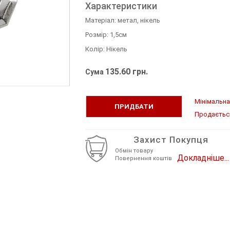
Термоперекладки Написи
Характеристики
і Метал
ні Тканина,
а
ні
ина
ізні
0-50 грос
Матеріал: метал, нікель
Термопереведення Серця та Губи
і Стрази комб.
Розмір: 1,5см
ина
вні Хутро Флок
Термопереведення Квіти, Птахи
Колір: Нікель
і Тканинні
жка
ксатори
135.60 грн.
Сума
 комплектуючі
Мінімальна 
ПРИДБАТИ
Продається 
ний
Захист Покупця
Обмін товару
тєвий
жки
Докладніше...
Повернення коштів