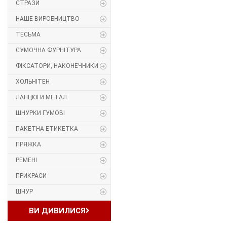
СТРАЗИ
Прес, Термопрес
НАШЕ ВИРОБНИЦТВО
ТЕСЬМА
Пристосування
СУМОЧНА ФУРНІТУРА
Відсоток
ФІКСАТОРИ, НАКОНЕЧНИКИ
ХОЛЬНІТЕН
Пряжка
ЛАНЦЮГИ МЕТАЛ
Гудзик
ШНУРКИ ГУМОВІ
ПАКЕТНА ЕТИКЕТКА
Розмірники
ПРЯЖКА
Гумка
РЕМЕНІ
ПРИКРАСИ
Скотч для шкіри
ШНУР
Стрази
ВИ ДИВИЛИСЯ
Наше виробництво