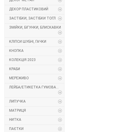
ДЕКОР МЕТАЛ
Декор Метал
Прикраси
ДЕКОР ПЛАСТИКОВИЙ
ЗАСТІБКИ, ЗАСТІБКИ ТОГЛ
Декор пластиковий
Хольнітен
ЗМІЙКИ, БІГУНКИ, БЛИСКАВКИ
Застібки, застібки ТОГЛ
Шеврони
КЛІПСИ ШУБНІ, ГАЧКИ
Змійки, Бігунки, Блискавки
Шнур, Сутаж
КНОПКА
КОЛЕКЦІЯ 2023
Кліпси шубні, гачки
КРАБИ
Кнопка
МЕРЕЖИВО
ЛЕЙБА/ЕТИКЕТКА ГУМОВА...
Колекція 2023
Краби
ЛИПУЧКА
МАТРИЦЯ
Мереживо
НИТКА
Лейба/етикетка гумова...
ПАЄТКИ