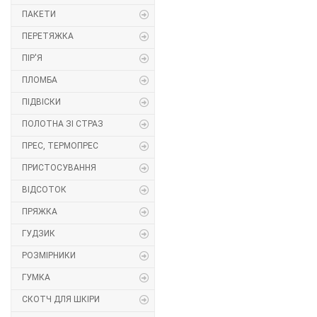
ПАКЕТИ
Липучка
ПЕРЕТЯЖКА
Матриця
ПІР'Я
ПЛОМБА
Нитка
ПІДВІСКИ
Паєтки
ПОЛОТНА ЗІ СТРАЗ
ПРЕС, ТЕРМОПРЕС
Пакети
ПРИСТОСУВАННЯ
Перетяжка
ВІДСОТОК
ПРЯЖКА
Пір'я
ГУДЗИК
Пломба
РОЗМІРНИКИ
Підвіски
ГУМКА
СКОТЧ ДЛЯ ШКІРИ
Полотна зі страз