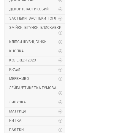
ДЕКОР МЕТАЛ
Декор Метал
Прикраси
ДЕКОР ПЛАСТИКОВИЙ
ЗАСТІБКИ, ЗАСТІБКИ ТОГЛ
Декор пластиковий
Хольнітен
ЗМІЙКИ, БІГУНКИ, БЛИСКАВКИ
Застібки, застібки ТОГЛ
Шеврони
КЛІПСИ ШУБНІ, ГАЧКИ
Змійки, Бігунки, Блискавки
Шнур, Сутаж
КНОПКА
КОЛЕКЦІЯ 2023
Кліпси шубні, гачки
КРАБИ
Кнопка
МЕРЕЖИВО
ЛЕЙБА/ЕТИКЕТКА ГУМОВА...
Колекція 2023
Краби
ЛИПУЧКА
МАТРИЦЯ
Мереживо
НИТКА
Лейба/етикетка гумова...
ПАЄТКИ