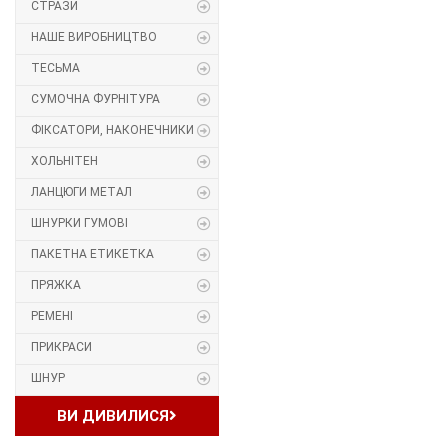
СТРАЗИ
Прес, Термопрес
НАШЕ ВИРОБНИЦТВО
ТЕСЬМА
Пристосування
СУМОЧНА ФУРНІТУРА
Відсоток
ФІКСАТОРИ, НАКОНЕЧНИКИ
ХОЛЬНІТЕН
Пряжка
ЛАНЦЮГИ МЕТАЛ
Гудзик
ШНУРКИ ГУМОВІ
ПАКЕТНА ЕТИКЕТКА
Розмірники
ПРЯЖКА
Гумка
РЕМЕНІ
ПРИКРАСИ
Скотч для шкіри
ШНУР
Стрази
ВИ ДИВИЛИСЯ
Наше виробництво