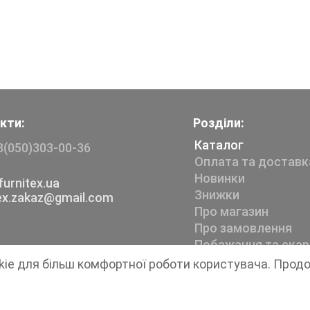
кти:
Розділи:
Каталог
8(050)303-00-36
Оплата та доставк
Новинки
urnitex.ua
Знижки
tex.zakaz@gmail.com
Про магазин
Про замовлення
Побажання та скар
kie для більш комфортної роботи користувача. Прод
Магазин швейної фурнітури
Furnitex
1999-2026 © Всі права захищені.