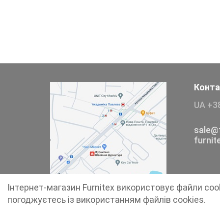
Тесьма
Сумочна фурнітура
Фіксатори, наконечники
Хольнітен
Конта
UA +3
Ланцюги метал
Шнурки Гумові
sale@f
furni
Пакетна етикетка
Пряжка
Інтернет-магазин Furnitex використовує файли coo
Ремені
погоджуєтесь із використанням файлів cookies.
Прикраси