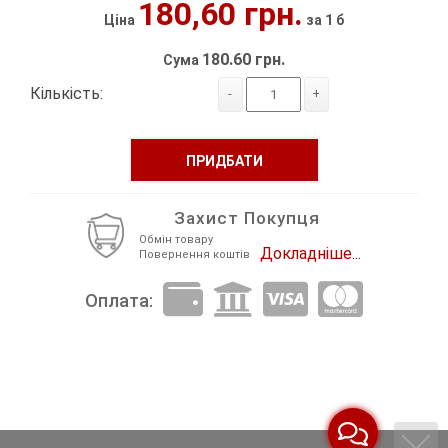
180,60 грн.
Ціна
за 1 б
Декор Метал
Прикраси
180.60 грн.
Сума
Декор пластиковий
Хольнітен
Кількість:
-
+
Застібки, застібки ТОГЛ
Шеврони
ПРИДБАТИ
Змійки, Бігунки, Блискавки
Шнур, Сутаж
Кліпси шубні, гачки
Захист Покупця
Обмін товару
Докладніше...
Кнопка
Повернення коштів
Оплата:
Колекція 2023
Краби
Мереживо
Лейба/етикетка гумова...