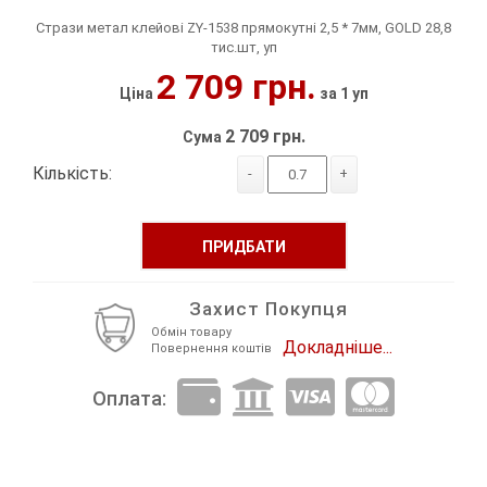
Стрази метал клейові ZY-1538 прямокутні 2,5 * 7мм, GOLD 28,8
Декор Метал
Прикраси
тис.шт, уп
2 709 грн.
Декор пластиковий
Хольнітен
Ціна
за 1 уп
Застібки, застібки ТОГЛ
Шеврони
2 709 грн.
Сума
Кількість:
-
+
Змійки, Бігунки, Блискавки
Шнур, Сутаж
Кліпси шубні, гачки
ПРИДБАТИ
Кнопка
Захист Покупця
Колекція 2023
Обмін товару
Докладніше...
Повернення коштів
Краби
Оплата:
Мереживо
Лейба/етикетка гумова...