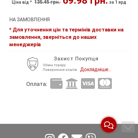
69.98 грн.
135.45 грн.
Ціна від *
за 1 ярд
Декор Метал
Прикраси
НА ЗАМОВЛЕННЯ
Декор пластиковий
Хольнітен
* Для уточнення цін та термінів доставки на
замовлення, зверніться до наших
Застібки, застібки ТОГЛ
Шеврони
менеджерів
Змійки, Бігунки, Блискавки
Шнур, Сутаж
Захист Покупця
Кліпси шубні, гачки
Обмін товару
Докладніше...
Повернення коштів
Кнопка
Оплата:
Колекція 2023
Краби
Мереживо
Лейба/етикетка гумова...