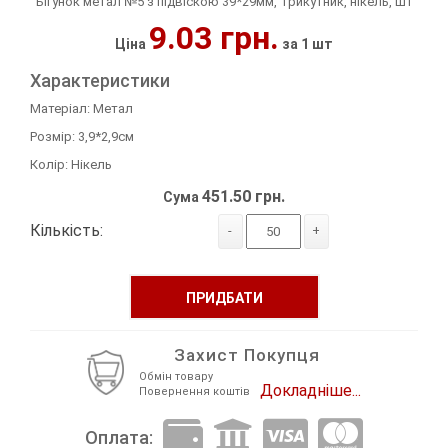
Бігунок метал №5 з підвіскою 39*29мм, Трикутник, нікель, шт
9.03 грн.
Декор Метал
Прикраси
Ціна
за 1 шт
Декор пластиковий
Хольнітен
Характеристики
Матеріал: Метал
Застібки, застібки ТОГЛ
Шеврони
Розмір: 3,9*2,9см
Колір: Нікель
Змійки, Бігунки, Блискавки
Шнур, Сутаж
451.50 грн.
Сума
Кліпси шубні, гачки
Кількість:
-
+
Кнопка
ПРИДБАТИ
Колекція 2023
Краби
Захист Покупця
Обмін товару
Докладніше...
Мереживо
Повернення коштів
Оплата:
Лейба/етикетка гумова...