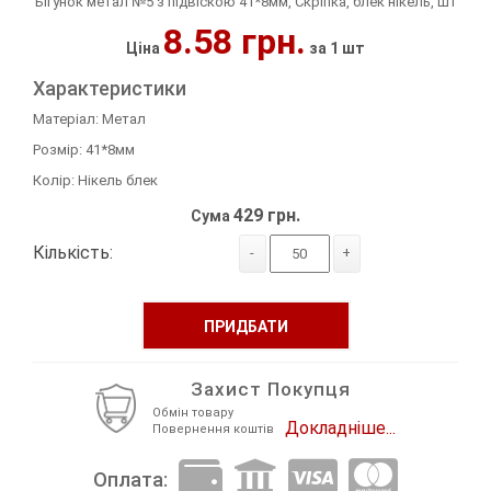
Бігунок метал №5 з підвіскою 41*8мм, Скріпка, блек нікель, шт
8.58 грн.
Декор Метал
Прикраси
Ціна
за 1 шт
Декор пластиковий
Хольнітен
Характеристики
Матеріал: Метал
Застібки, застібки ТОГЛ
Шеврони
Розмір: 41*8мм
Колір: Нікель блек
Змійки, Бігунки, Блискавки
Шнур, Сутаж
429 грн.
Сума
Кліпси шубні, гачки
Кількість:
-
+
Кнопка
ПРИДБАТИ
Колекція 2023
Краби
Захист Покупця
Обмін товару
Докладніше...
Мереживо
Повернення коштів
Оплата:
Лейба/етикетка гумова...