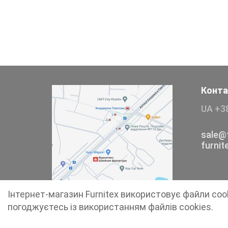
Тесьма
Сумочна фурнітура
Фіксатори, наконечники
Хольнітен
Конта
UA +3
Ланцюги метал
Шнурки Гумові
sale@f
furni
Пакетна етикетка
Пряжка
Інтернет-магазин Furnitex використовує файли coo
Ремені
погоджуєтесь із використанням файлів cookies.
Прикраси