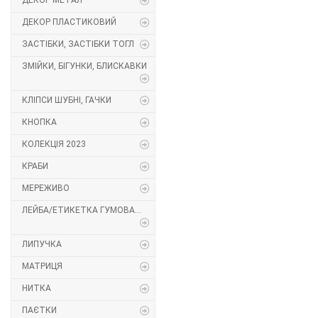
ДЕКОР МЕТАЛ
Декор Метал
Прикраси
ДЕКОР ПЛАСТИКОВИЙ
ЗАСТІБКИ, ЗАСТІБКИ ТОГЛ
Декор пластиковий
Хольнітен
ЗМІЙКИ, БІГУНКИ, БЛИСКАВКИ
Застібки, застібки ТОГЛ
Шеврони
КЛІПСИ ШУБНІ, ГАЧКИ
Змійки, Бігунки, Блискавки
Шнур, Сутаж
КНОПКА
КОЛЕКЦІЯ 2023
Кліпси шубні, гачки
КРАБИ
Кнопка
МЕРЕЖИВО
ЛЕЙБА/ЕТИКЕТКА ГУМОВА...
Колекція 2023
Краби
ЛИПУЧКА
МАТРИЦЯ
Мереживо
НИТКА
Лейба/етикетка гумова...
ПАЄТКИ