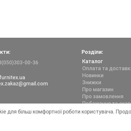
кти:
Розділи:
Каталог
8(050)303-00-36
Оплата та доставк
Новинки
urnitex.ua
Знижки
tex.zakaz@gmail.com
Про магазин
Про замовлення
Побажання та скар
kie для більш комфортної роботи користувача. Прод
Магазин швейної фурнітури
Furnitex
1999-2026 © Всі права захищені.