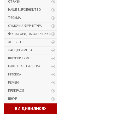
СТРАЗИ
Прес, Термопрес
НАШЕ ВИРОБНИЦТВО
ТЕСЬМА
Пристосування
СУМОЧНА ФУРНІТУРА
Відсоток
ФІКСАТОРИ, НАКОНЕЧНИКИ
ХОЛЬНІТЕН
Пряжка
ЛАНЦЮГИ МЕТАЛ
Гудзик
ШНУРКИ ГУМОВІ
ПАКЕТНА ЕТИКЕТКА
Розмірники
ПРЯЖКА
Гумка
РЕМЕНІ
ПРИКРАСИ
Скотч для шкіри
ШНУР
Стрази
ВИ ДИВИЛИСЯ
Наше виробництво