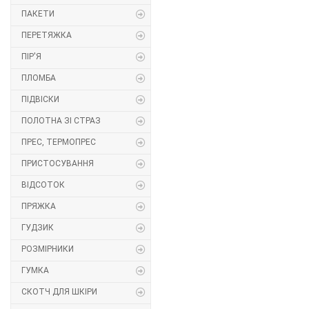
ПАКЕТИ
Липучка
ПЕРЕТЯЖКА
Матриця
ПІР'Я
ПЛОМБА
Нитка
ПІДВІСКИ
Паєтки
ПОЛОТНА ЗІ СТРАЗ
ПРЕС, ТЕРМОПРЕС
Пакети
ПРИСТОСУВАННЯ
Перетяжка
ВІДСОТОК
ПРЯЖКА
Пір'я
ГУДЗИК
Пломба
РОЗМІРНИКИ
Підвіски
ГУМКА
СКОТЧ ДЛЯ ШКІРИ
Полотна зі страз