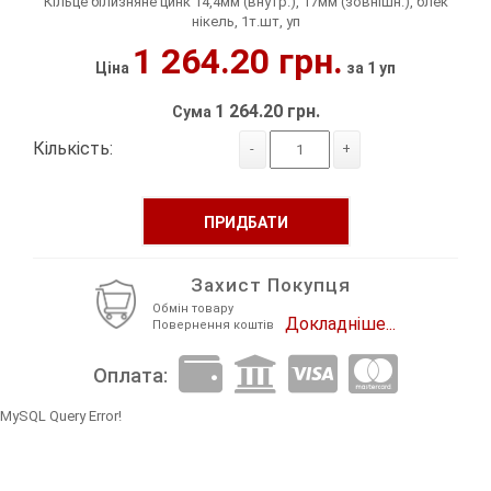
Кільце білизняне цинк 14,4мм (внутр.), 17мм (зовнішн.), блек
нікель, 1т.шт, уп
Декор Метал
Прикраси
1 264.20 грн.
Ціна
за 1 уп
Декор пластиковий
Хольнітен
1 264.20 грн.
Сума
Застібки, застібки ТОГЛ
Шеврони
Кількість:
-
+
Змійки, Бігунки, Блискавки
Шнур, Сутаж
ПРИДБАТИ
Кліпси шубні, гачки
Кнопка
Захист Покупця
Обмін товару
Докладніше...
Повернення коштів
Колекція 2023
Оплата:
Краби
MySQL Query Error!
Мереживо
Лейба/етикетка гумова...