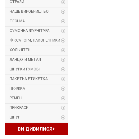
СТРАЗИ
Прес, Термопрес
НАШЕ ВИРОБНИЦТВО
ТЕСЬМА
Пристосування
СУМОЧНА ФУРНІТУРА
Відсоток
ФІКСАТОРИ, НАКОНЕЧНИКИ
ХОЛЬНІТЕН
Пряжка
ЛАНЦЮГИ МЕТАЛ
Гудзик
ШНУРКИ ГУМОВІ
ПАКЕТНА ЕТИКЕТКА
Розмірники
ПРЯЖКА
Гумка
РЕМЕНІ
ПРИКРАСИ
Скотч для шкіри
ШНУР
Стрази
ВИ ДИВИЛИСЯ
Наше виробництво