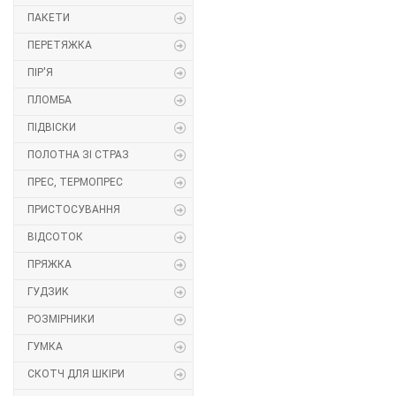
ПАКЕТИ
Липучка
ПЕРЕТЯЖКА
Матриця
ПІР'Я
ПЛОМБА
Нитка
ПІДВІСКИ
Паєтки
ПОЛОТНА ЗІ СТРАЗ
ПРЕС, ТЕРМОПРЕС
Пакети
ПРИСТОСУВАННЯ
Перетяжка
ВІДСОТОК
ПРЯЖКА
Пір'я
ГУДЗИК
Пломба
РОЗМІРНИКИ
Підвіски
ГУМКА
СКОТЧ ДЛЯ ШКІРИ
Полотна зі страз