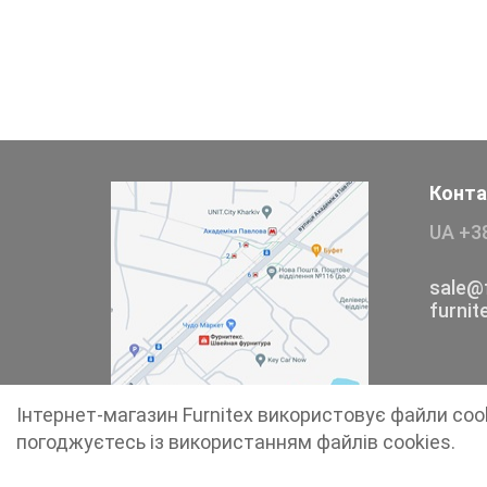
Тесьма
Сумочна фурнітура
Фіксатори, наконечники
Хольнітен
Конта
UA +3
Ланцюги метал
Шнурки Гумові
sale@f
furni
Пакетна етикетка
Пряжка
Інтернет-магазин Furnitex використовує файли coo
Ремені
погоджуєтесь із використанням файлів cookies.
Прикраси