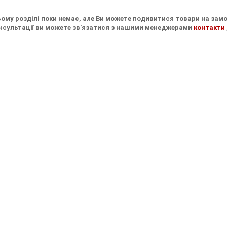
Термоперекладки Написи
і Метал
ні Тканина,
а
ні
ина
ізні
0-50 грос
ому розділі поки немає, але Ви можете подивитися товари на замо
Термопереведення Серця та Губи
нсультації ви можете зв'язатися з нашими менеджерами
контакти
і Стрази комб.
ина
вні Хутро Флок
Термопереведення Квіти, Птахи
і Тканинні
жка
ксатори
 комплектуючі
ний
тєвий
жки