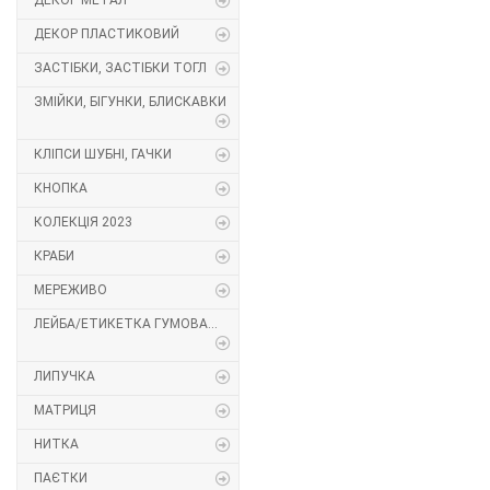
ДЕКОР МЕТАЛ
Декор Метал
Прикраси
ДЕКОР ПЛАСТИКОВИЙ
ЗАСТІБКИ, ЗАСТІБКИ ТОГЛ
Декор пластиковий
Хольнітен
ЗМІЙКИ, БІГУНКИ, БЛИСКАВКИ
Застібки, застібки ТОГЛ
Шеврони
КЛІПСИ ШУБНІ, ГАЧКИ
Змійки, Бігунки, Блискавки
Шнур, Сутаж
КНОПКА
КОЛЕКЦІЯ 2023
Кліпси шубні, гачки
КРАБИ
Кнопка
МЕРЕЖИВО
ЛЕЙБА/ЕТИКЕТКА ГУМОВА...
Колекція 2023
Краби
ЛИПУЧКА
МАТРИЦЯ
Мереживо
НИТКА
Лейба/етикетка гумова...
ПАЄТКИ