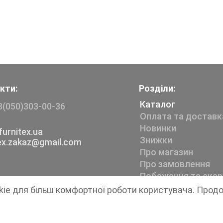
кти:
Розділи:
Каталог
8(050)303-00-36
Оплата та доставк
Новинки
urnitex.ua
Знижки
tex.zakaz@gmail.com
Про магазин
Про замовлення
Побажання та скар
kie для більш комфортної роботи користувача. Прод
Магазин швейної фурнітури
Furnitex
1999-2026 © Всі права захищені.