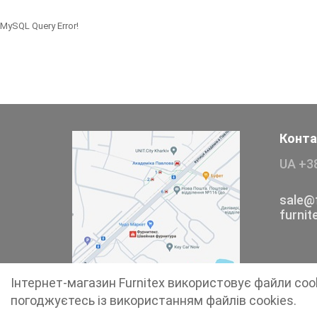
Тесьма
MySQL Query Error!
Сумочна фурнітура
Фіксатори, наконечники
Хольнітен
Конта
Ланцюги метал
UA +3
Шнурки Гумові
sale@f
furni
Пакетна етикетка
Пряжка
Ремені
Інтернет-магазин Furnitex використовує файли coo
погоджуєтесь із використанням файлів cookies.
Прикраси