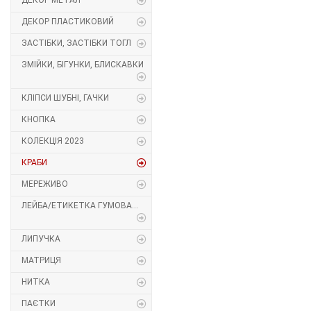
ДЕКОР МЕТАЛ
Декор Метал
Прикраси
ДЕКОР ПЛАСТИКОВИЙ
ЗАСТІБКИ, ЗАСТІБКИ ТОГЛ
Декор пластиковий
Хольнітен
ЗМІЙКИ, БІГУНКИ, БЛИСКАВКИ
Застібки, застібки ТОГЛ
Шеврони
КЛІПСИ ШУБНІ, ГАЧКИ
Змійки, Бігунки, Блискавки
Шнур, Сутаж
КНОПКА
КОЛЕКЦІЯ 2023
Кліпси шубні, гачки
КРАБИ
Кнопка
МЕРЕЖИВО
ЛЕЙБА/ЕТИКЕТКА ГУМОВА...
Колекція 2023
Краби
ЛИПУЧКА
МАТРИЦЯ
Мереживо
НИТКА
Лейба/етикетка гумова...
ПАЄТКИ