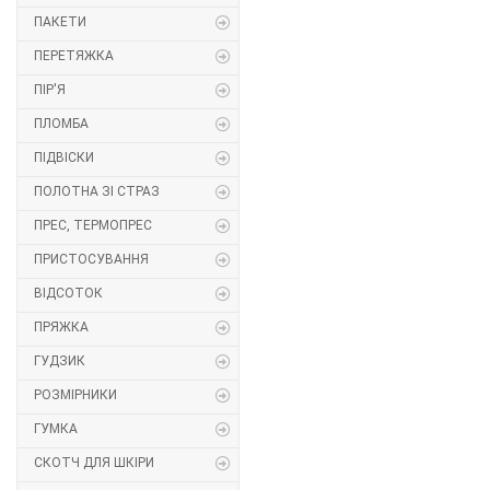
ПАКЕТИ
Липучка
ПЕРЕТЯЖКА
Матриця
ПІР'Я
ПЛОМБА
Нитка
ПІДВІСКИ
Паєтки
ПОЛОТНА ЗІ СТРАЗ
ПРЕС, ТЕРМОПРЕС
Пакети
ПРИСТОСУВАННЯ
Перетяжка
ВІДСОТОК
ПРЯЖКА
Пір'я
ГУДЗИК
Пломба
РОЗМІРНИКИ
Підвіски
ГУМКА
СКОТЧ ДЛЯ ШКІРИ
Полотна зі страз