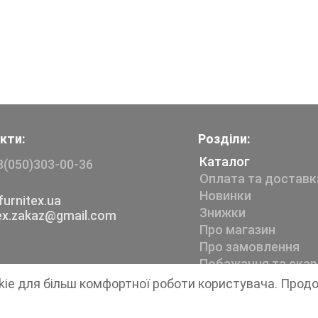
кти:
Розділи:
Каталог
8(050)303-00-36
Оплата та доставк
Новинки
urnitex.ua
Знижки
tex.zakaz@gmail.com
Про магазин
Про замовлення
Побажання та скар
kie для більш комфортної роботи користувача. Прод
Магазин швейної фурнітури
Furnitex
1999-2026 © Всі права захищені.