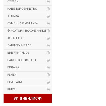
СТРАЗИ
Прес, Термопрес
НАШЕ ВИРОБНИЦТВО
ТЕСЬМА
Пристосування
СУМОЧНА ФУРНІТУРА
Відсоток
ФІКСАТОРИ, НАКОНЕЧНИКИ
ХОЛЬНІТЕН
Пряжка
ЛАНЦЮГИ МЕТАЛ
Гудзик
ШНУРКИ ГУМОВІ
ПАКЕТНА ЕТИКЕТКА
Розмірники
ПРЯЖКА
Гумка
РЕМЕНІ
ПРИКРАСИ
Скотч для шкіри
ШНУР
Стрази
ВИ ДИВИЛИСЯ
Наше виробництво