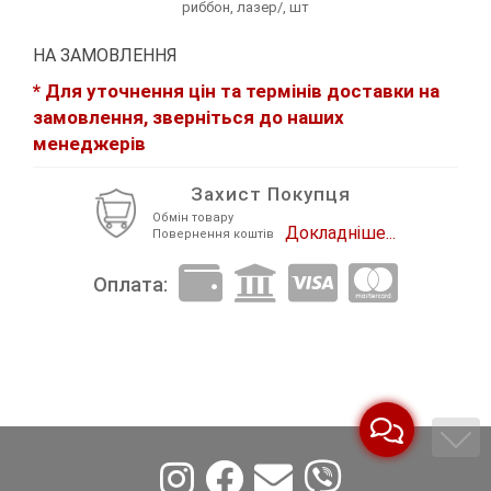
риббон, лазер/, шт
Декор Метал
Прикраси
НА ЗАМОВЛЕННЯ
Декор пластиковий
Хольнітен
* Для уточнення цін та термінів доставки на
замовлення, зверніться до наших
Застібки, застібки ТОГЛ
Шеврони
менеджерів
Змійки, Бігунки, Блискавки
Шнур, Сутаж
Захист Покупця
Обмін товару
Кліпси шубні, гачки
Докладніше...
Повернення коштів
Кнопка
Оплата:
Колекція 2023
Краби
Мереживо
Лейба/етикетка гумова...