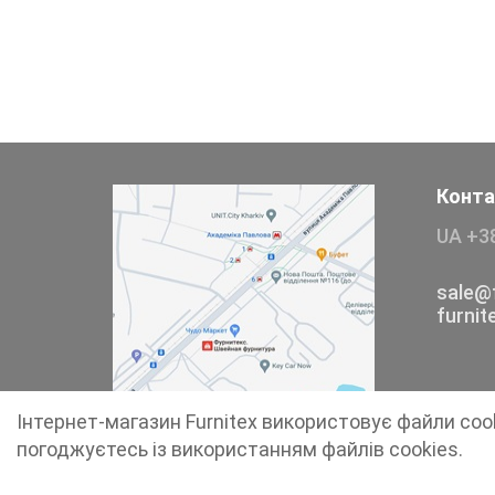
Тесьма
Сумочна фурнітура
Фіксатори, наконечники
Хольнітен
Конта
UA +3
Ланцюги метал
Шнурки Гумові
sale@f
furni
Пакетна етикетка
Пряжка
Інтернет-магазин Furnitex використовує файли coo
Ремені
погоджуєтесь із використанням файлів cookies.
Прикраси