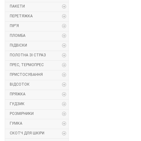
ПАКЕТИ
Липучка
ПЕРЕТЯЖКА
Матриця
ПІР'Я
ПЛОМБА
Нитка
ПІДВІСКИ
Паєтки
ПОЛОТНА ЗІ СТРАЗ
ПРЕС, ТЕРМОПРЕС
Пакети
ПРИСТОСУВАННЯ
Перетяжка
ВІДСОТОК
ПРЯЖКА
Пір'я
ГУДЗИК
Пломба
РОЗМІРНИКИ
Підвіски
ГУМКА
СКОТЧ ДЛЯ ШКІРИ
Полотна зі страз