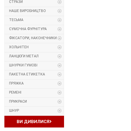
СТРАЗИ
Прес, Термопрес
НАШЕ ВИРОБНИЦТВО
ТЕСЬМА
Пристосування
СУМОЧНА ФУРНІТУРА
Відсоток
ФІКСАТОРИ, НАКОНЕЧНИКИ
ХОЛЬНІТЕН
Пряжка
ЛАНЦЮГИ МЕТАЛ
Гудзик
ШНУРКИ ГУМОВІ
ПАКЕТНА ЕТИКЕТКА
Розмірники
ПРЯЖКА
Гумка
РЕМЕНІ
ПРИКРАСИ
Скотч для шкіри
ШНУР
Стрази
ВИ ДИВИЛИСЯ
Наше виробництво