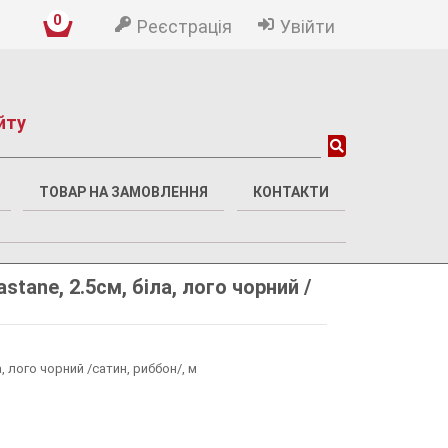
0
Реєстрація
Увійти
йту
ТОВАР НА ЗАМОВЛЕННЯ
КОНТАКТИ
stane, 2.5см, біла, лого чорний /
а, лого чорний /сатин, риббон/, м