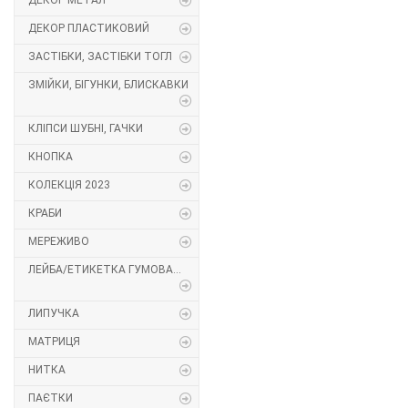
ДЕКОР МЕТАЛ
Декор Метал
Прикраси
ДЕКОР ПЛАСТИКОВИЙ
ЗАСТІБКИ, ЗАСТІБКИ ТОГЛ
Декор пластиковий
Хольнітен
ЗМІЙКИ, БІГУНКИ, БЛИСКАВКИ
Застібки, застібки ТОГЛ
Шеврони
КЛІПСИ ШУБНІ, ГАЧКИ
Змійки, Бігунки, Блискавки
Шнур, Сутаж
КНОПКА
КОЛЕКЦІЯ 2023
Кліпси шубні, гачки
КРАБИ
Кнопка
МЕРЕЖИВО
ЛЕЙБА/ЕТИКЕТКА ГУМОВА...
Колекція 2023
Краби
ЛИПУЧКА
МАТРИЦЯ
Мереживо
НИТКА
Лейба/етикетка гумова...
ПАЄТКИ