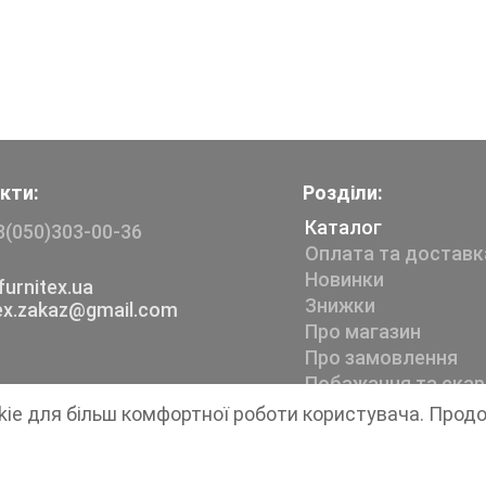
кти:
Розділи:
Каталог
8(050)303-00-36
Оплата та доставк
Новинки
urnitex.ua
Знижки
tex.zakaz@gmail.com
Про магазин
Про замовлення
Побажання та скар
kie для більш комфортної роботи користувача. Прод
Магазин швейної фурнітури
Furnitex
1999-2026 © Всі права захищені.