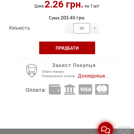
2.26 грн.
Ціна
за 1 шт
Декор Метал
Прикраси
203.40 грн.
Сума
Декор пластиковий
Хольнітен
Кількість:
-
+
Застібки, застібки ТОГЛ
Шеврони
ПРИДБАТИ
Змійки, Бігунки, Блискавки
Шнур, Сутаж
Кліпси шубні, гачки
Захист Покупця
Обмін товару
Докладніше...
Кнопка
Повернення коштів
Оплата:
Колекція 2023
Краби
Мереживо
Лейба/етикетка гумова...