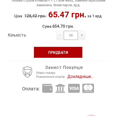
Тесьма стрази клейові F1-1,1,4см NIKEL, каміння бірюзовий
хамелеон, білий перли, ярд
Декор Метал
Прикраси
65.47 грн.
126,42 грн.
Ціна
за 1 ярд
Декор пластиковий
Хольнітен
654.70 грн.
Сума
Застібки, застібки ТОГЛ
Шеврони
Кількість:
-
+
Змійки, Бігунки, Блискавки
Шнур, Сутаж
ПРИДБАТИ
Кліпси шубні, гачки
Кнопка
Захист Покупця
Обмін товару
Докладніше...
Повернення коштів
Колекція 2023
Оплата:
Краби
Мереживо
Лейба/етикетка гумова...