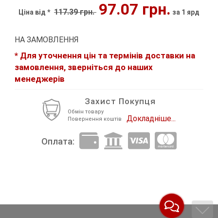
97.07 грн.
117.39 грн.
Ціна від *
за 1 ярд
Декор Метал
Прикраси
Декор пластиковий
Хольнітен
НА ЗАМОВЛЕННЯ
* Для уточнення цін та термінів доставки на
Застібки, застібки ТОГЛ
Шеврони
замовлення, зверніться до наших
менеджерів
Змійки, Бігунки, Блискавки
Шнур, Сутаж
Захист Покупця
Кліпси шубні, гачки
Обмін товару
Докладніше...
Повернення коштів
Кнопка
Оплата:
Колекція 2023
Краби
Мереживо
Лейба/етикетка гумова...