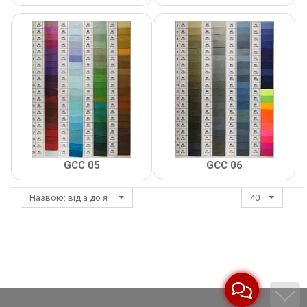
Декор Метал
Прикраси
Декор пластиковий
Хольнітен
Застібки, застібки ТОГЛ
Шеврони
Змійки, Бігунки, Блискавки
Шнур, Сутаж
Кліпси шубні, гачки
GCC 05
GCC 06
Кнопка
Назвою: від а до я
40
Колекція 2023
Краби
Мереживо
Лейба/етикетка гумова...