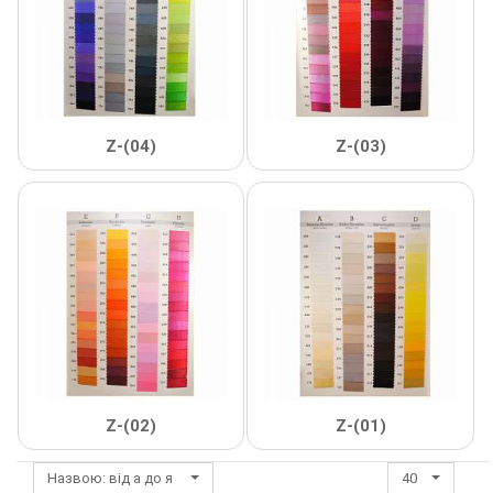
Декор Метал
Прикраси
Декор пластиковий
Хольнітен
Застібки, застібки ТОГЛ
Шеврони
Z-(04)
Z-(03)
Змійки, Бігунки, Блискавки
Шнур, Сутаж
Кліпси шубні, гачки
Кнопка
Колекція 2023
Краби
Z-(02)
Z-(01)
Мереживо
Лейба/етикетка гумова...
Назвою: від а до я
40