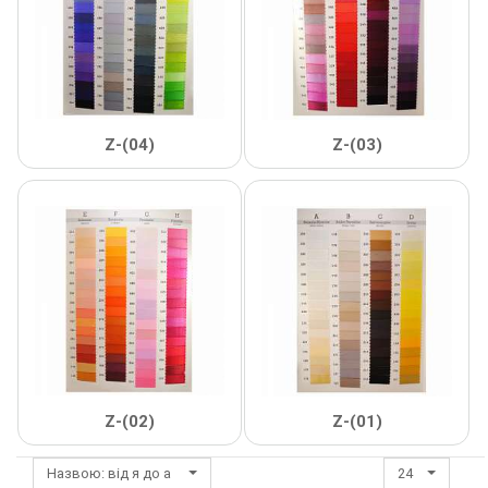
Декор Метал
Прикраси
Декор пластиковий
Хольнітен
Застібки, застібки ТОГЛ
Шеврони
Z-(04)
Z-(03)
Змійки, Бігунки, Блискавки
Шнур, Сутаж
Кліпси шубні, гачки
Кнопка
Колекція 2023
Краби
Z-(02)
Z-(01)
Мереживо
Лейба/етикетка гумова...
Назвою: від я до а
24