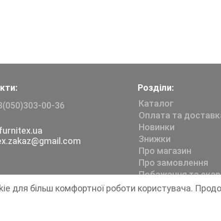
кти:
Розділи:
Каталог
8(050)303-00-36
Оплата та доставк
Новинки
urnitex.ua
Знижки
tex.zakaz@gmail.com
Про магазин
Про замовлення
Побажання та скар
kie для більш комфортної роботи користувача. Прод
Магазин швейної фурнітури
Furnitex
1999-2026 © Всі права захищені.