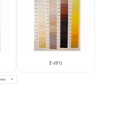
Z-(01)
анню