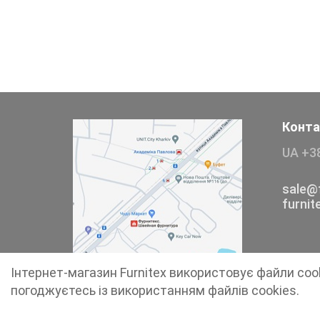
Тесьма
Сумочна фурнітура
Фіксатори, наконечники
Хольнітен
Конта
UA +3
Ланцюги метал
Шнурки Гумові
sale@f
furni
Пакетна етикетка
Пряжка
Інтернет-магазин Furnitex використовує файли coo
Ремені
погоджуєтесь із використанням файлів cookies.
Прикраси