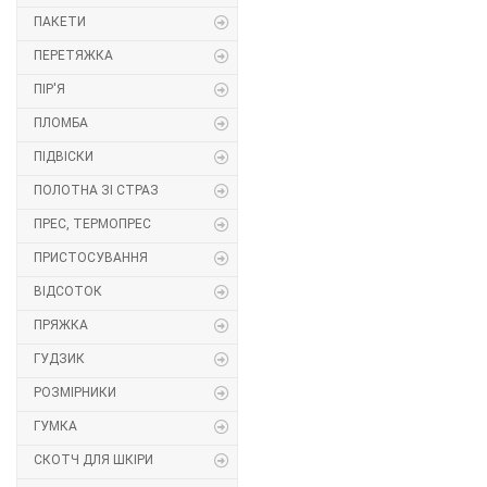
ПАКЕТИ
Липучка
ПЕРЕТЯЖКА
Матриця
ПІР'Я
ПЛОМБА
Нитка
ПІДВІСКИ
Паєтки
ПОЛОТНА ЗІ СТРАЗ
ПРЕС, ТЕРМОПРЕС
Пакети
ПРИСТОСУВАННЯ
Перетяжка
ВІДСОТОК
ПРЯЖКА
Пір'я
ГУДЗИК
Пломба
РОЗМІРНИКИ
Підвіски
ГУМКА
СКОТЧ ДЛЯ ШКІРИ
Полотна зі страз