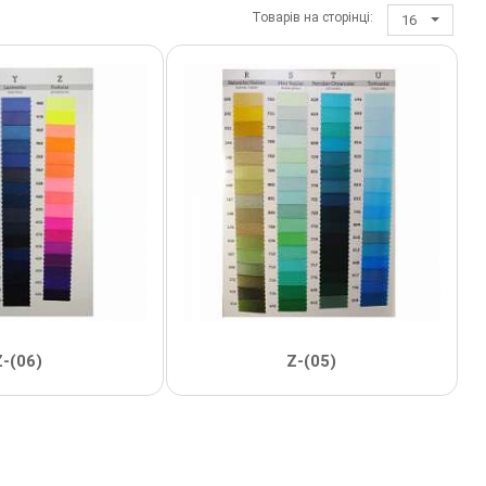
Товарів на сторінці:
16
Z-(06)
Z-(05)