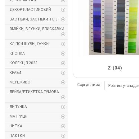
ДЕКОР МЕТАЛ
Декор Метал
Прикраси
ДЕКОР ПЛАСТИКОВИЙ
ЗАСТІБКИ, ЗАСТІБКИ ТОГЛ
Декор пластиковий
Хольнітен
ЗМІЙКИ, БІГУНКИ, БЛИСКАВКИ
Застібки, застібки ТОГЛ
Шеврони
КЛІПСИ ШУБНІ, ГАЧКИ
Змійки, Бігунки, Блискавки
Шнур, Сутаж
КНОПКА
КОЛЕКЦІЯ 2023
Кліпси шубні, гачки
Z-(04)
КРАБИ
Кнопка
МЕРЕЖИВО
Сортувати за
Рейтингу: спад
ЛЕЙБА/ЕТИКЕТКА ГУМОВА...
Колекція 2023
Краби
ЛИПУЧКА
МАТРИЦЯ
Мереживо
НИТКА
Лейба/етикетка гумова...
ПАЄТКИ