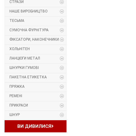
СТРАЗИ
Прес, Термопрес
НАШЕ ВИРОБНИЦТВО
ТЕСЬМА
Пристосування
СУМОЧНА ФУРНІТУРА
Відсоток
ФІКСАТОРИ, НАКОНЕЧНИКИ
ХОЛЬНІТЕН
Пряжка
ЛАНЦЮГИ МЕТАЛ
Гудзик
ШНУРКИ ГУМОВІ
ПАКЕТНА ЕТИКЕТКА
Розмірники
ПРЯЖКА
Гумка
РЕМЕНІ
ПРИКРАСИ
Скотч для шкіри
ШНУР
Стрази
ВИ ДИВИЛИСЯ
Наше виробництво